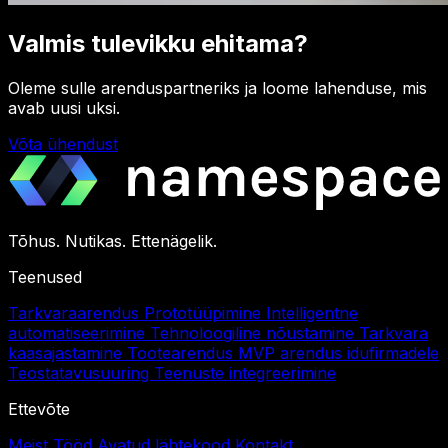
Valmis tulevikku ehitama?
Oleme sulle arenduspartneriks ja loome lahenduse, mis
avab uusi uksi.
Võta ühendust
Tõhus. Nutikas. Ettenägelik.
Teenused
Tarkvaraarendus
Prototüüpimine
Intelligentne
automatiseerimine
Tehnoloogiline nõustamine
Tarkvara
kaasajastamine
Tootearendus
MVP arendus idufirmadele
Teostatavusuuring
Teenuste integreerimine
Ettevõte
Meist
Tööd
Avatud lähtekood
Kontakt