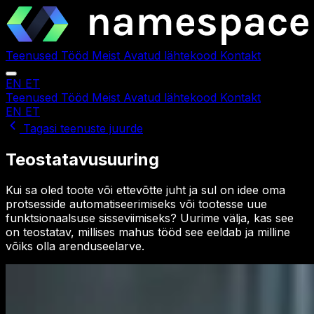
Teenused
Tööd
Meist
Avatud lähtekood
Kontakt
EN
ET
Teenused
Tööd
Meist
Avatud lähtekood
Kontakt
EN
ET
Tagasi teenuste juurde
Teostatavusuuring
Kui sa oled toote või ettevõtte juht ja sul on idee oma
protsesside automatiseerimiseks või tootesse uue
funktsionaalsuse sisseviimiseks? Uurime välja, kas see
on teostatav, millises mahus tööd see eeldab ja milline
võiks olla arenduseelarve.